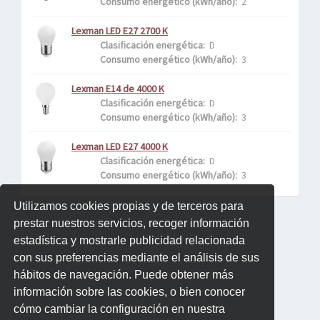
Consumo energético (kWh/año): 
 2
Lexman LED E27 2700 K
Clasificación energética: 
 D
Consumo energético (kWh/año): 
 3
Lexman E14 de 4000 K
Clasificación energética: 
 D
Consumo energético (kWh/año): 
 3
Lexman LED E27 4000 K
Clasificación energética: 
 D
Consumo energético (kWh/año): 
 3
Utilizamos cookies propias y de terceros para
prestar nuestros servicios, recoger información
estadística y mostrarle publicidad relacionada
con sus preferencias mediante el análisis de sus
hábitos de navegación. Puede obtener más
información sobre las cookies, o bien conocer
cómo cambiar la configuración en nuestra