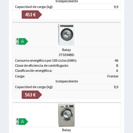
Independiente
Capacidad de carga (kg):
9,0
453 €
Balay
3TS394BD
Consumo energético por 100 ciclos (kWh):
46
Clase de eficiencia de centrifugado:
B
Clasificación energética:
A
Carga:
Frontal
Independiente
Capacidad de carga (kg):
9,0
563 €
Balay