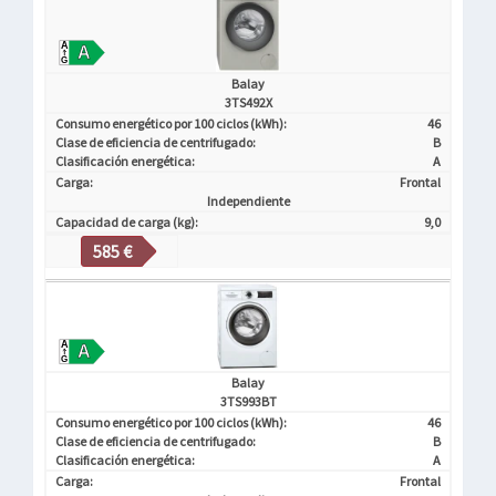
Balay
3TS492X
Consumo energético por 100 ciclos (kWh):
46
Clase de eficiencia de centrifugado:
B
Clasificación energética:
A
Carga:
Frontal
Independiente
Capacidad de carga (kg):
9,0
585 €
Balay
3TS993BT
Consumo energético por 100 ciclos (kWh):
46
Clase de eficiencia de centrifugado:
B
Clasificación energética:
A
Carga:
Frontal