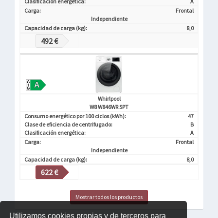
Clasificación energética:
A
Carga:
Frontal
Independiente
Capacidad de carga (kg):
8,0
492 €
Whirlpool
W8 W846WR SPT
Consumo energético por 100 ciclos (kWh):
47
Clase de eficiencia de centrifugado:
B
Clasificación energética:
A
Carga:
Frontal
Independiente
Capacidad de carga (kg):
8,0
622 €
Mostrar todos los productos
Utilizamos cookies propias y de terceros para