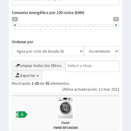
Consumo energético por 100 ciclos (kWh)
43
70
Ordenar por
Limpiar todos los filtros
Exportar
Mostrando
1-30
de
92
elementos.
Última actualización: 13 mar 2023
Haier
HW80-BP14636N