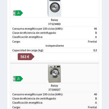
Balay
3TS294BD
Consumo energético por 100 ciclos (kWh):
46
Clase de eficiencia de centrifugado:
B
Clasificación energética:
A
Carga:
Frontal
Independiente
Capacidad de carga (kg):
9,0
563 €
Balay
3TS995XT
Consumo energético por 100 ciclos (kWh):
46
Clase de eficiencia de centrifugado:
B
Clasificación energética:
A
Carga:
Frontal