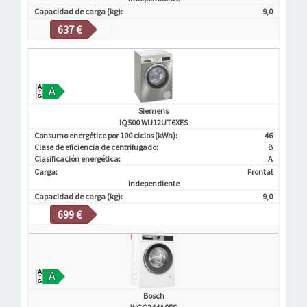
Capacidad de carga (kg):
9,0
637 €
Siemens
IQ500 WU12UT6XES
Consumo energético por 100 ciclos (kWh):
46
Clase de eficiencia de centrifugado:
B
Clasificación energética:
A
Carga:
Frontal
Independiente
Capacidad de carga (kg):
9,0
699 €
Bosch