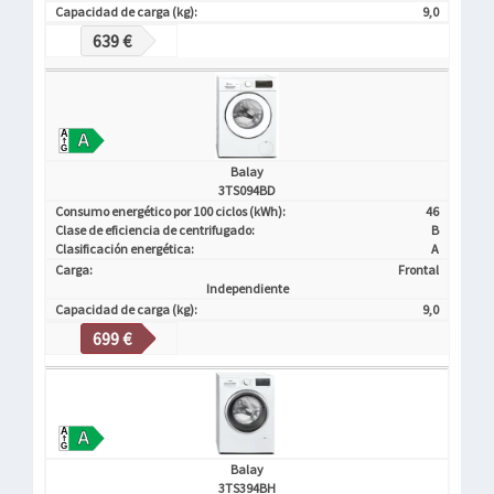
Capacidad de carga (kg):
9,0
639 €
Balay
3TS094BD
Consumo energético por 100 ciclos (kWh):
46
Clase de eficiencia de centrifugado:
B
Clasificación energética:
A
Carga:
Frontal
Independiente
Capacidad de carga (kg):
9,0
699 €
Balay
3TS394BH