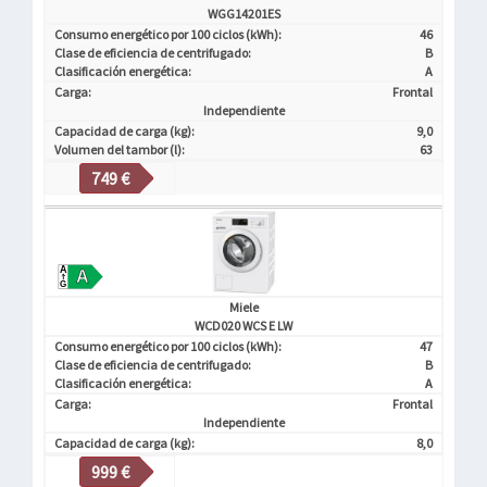
WGG14201ES
Consumo energético por 100 ciclos (kWh):
46
Clase de eficiencia de centrifugado:
B
Clasificación energética:
A
Carga:
Frontal
Independiente
Capacidad de carga (kg):
9,0
Volumen del tambor (l):
63
749 €
Miele
WCD020 WCS E LW
Consumo energético por 100 ciclos (kWh):
47
Clase de eficiencia de centrifugado:
B
Clasificación energética:
A
Carga:
Frontal
Independiente
Capacidad de carga (kg):
8,0
999 €