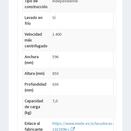
Tipo de
Independiente
construcción
Lavado en
Sí
frío
Velocidad
1.400
máx
centrifugado
Anchura
596
(mm)
Altura (mm)
850
Profundidad
636
(mm)
Capacidad
7,0
de carga
(kg)
Enlace al
https://www.miele.es/e/lavadoras-
fabricante
1015696-c