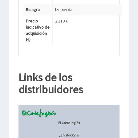
Bisagra
Izquierda
Precio
2.119 €
indicativo de
adquisición
(€)
Links de los
distribuidores
El Corte Inglés
¿En stock?:
sí