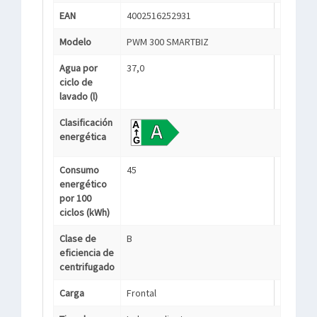
EAN
4002516252931
Modelo
PWM 300 SMARTBIZ
Agua por
37,0
ciclo de
lavado (l)
Clasificación
energética
Consumo
45
energético
por 100
ciclos (kWh)
Clase de
B
eficiencia de
centrifugado
Carga
Frontal