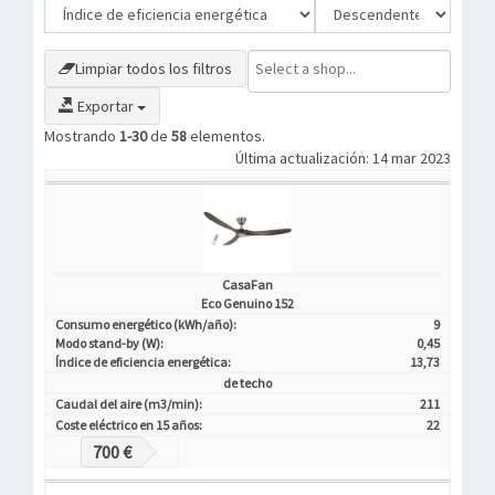
Limpiar todos los filtros
Exportar
Mostrando
1-30
de
58
elementos.
Última actualización: 14 mar 2023
CasaFan
Eco Genuino 152
Consumo energético (kWh/año):
9
Modo stand-by (W):
0,45
Índice de eficiencia energética:
13,73
de techo
Caudal del aire (m3/min):
211
Coste eléctrico en 15 años:
22
700 €