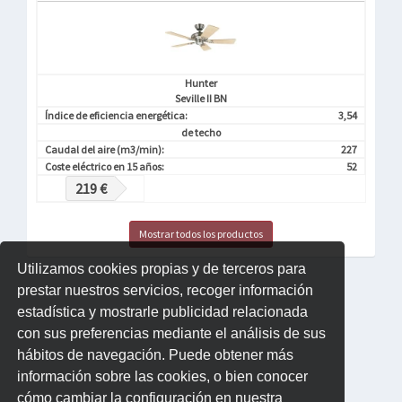
Hunter
Seville II BN
Índice de eficiencia energética:
3,54
de techo
Caudal del aire (m3/min):
227
Coste eléctrico en 15 años:
52
219 €
Mostrar todos los productos
Utilizamos cookies propias y de terceros para
prestar nuestros servicios, recoger información
estadística y mostrarle publicidad relacionada
con sus preferencias mediante el análisis de sus
hábitos de navegación. Puede obtener más
información sobre las cookies, o bien conocer
cómo cambiar la configuración en nuestra