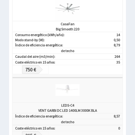
CasaFan
Big Smooth 220
Consumo energético (kWh/año):
14
Modo stand-by (W):
0,50
Índice de eficiencia energética:
8,79
de techo
Caudal del aire (m3/min):
264
Coste eléctrico en 15 años:
35
750 €
LEDS-C4
VENT GARBI DC LED 1400LM 3000K BLA
Índice de eficiencia energética:
8,57
de techo
Coste eléctrico en 15 años:
0