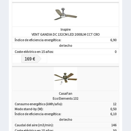
Inspire
VENT GANDIA DC 132CM LED 2000LM CCT CRO
Índice de eficiencia energética:
6,90
de techo
Coste eléctrico en 15 años:
0
169 €
CasaFan
Eco Elements 132
Consumo energético (kWh/año):
12
Modo stand-by (W):
0,50
Índice de eficiencia energética:
6,10
de techo
Caudal del aire (m3/min):
146
Coste eléctrico en 15 años:
30