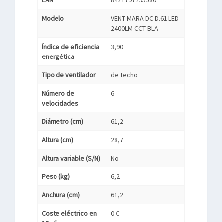
EAN
8421797795580
Modelo
VENT MARA DC D.61 LED
2400LM CCT BLA
Índice de eficiencia
3,90
energética
Tipo de ventilador
de techo
Número de
6
velocidades
Diámetro (cm)
61,2
Altura (cm)
28,7
Altura variable (S/N)
No
Peso (kg)
6,2
Anchura (cm)
61,2
Coste eléctrico en
0 €