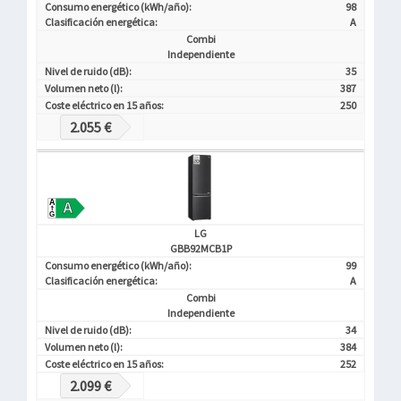
Consumo energético (kWh/año):
98
Clasificación energética:
A
Combi
Independiente
Nivel de ruido (dB):
35
Volumen neto (l):
387
Coste eléctrico en 15 años:
250
2.055 €
LG
GBB92MCB1P
Consumo energético (kWh/año):
99
Clasificación energética:
A
Combi
Independiente
Nivel de ruido (dB):
34
Volumen neto (l):
384
Coste eléctrico en 15 años:
252
2.099 €