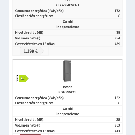
GBB72MBVCN1
Consumo energético (kWh/año):
172
Clasificación energética:
C
Combi
Independiente
Nivel de ruido (dB):
35
Volumen neto (l):
384
Coste eléctrico en 15 años:
439
1.199 €
Bosch
KGN39VXCT
Consumo energético (kWh/año):
162
Clasificación energética:
C
Combi
Independiente
Nivel de ruido (dB):
35
Volumen neto (l):
363
Coste eléctrico en 15 años:
413