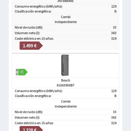
3KFB864XE
Consumo energético (kWh/año):
129
Clasificación energética:
B
Combi
Independiente
Nivel de ruido (dB):
33
Volumen neto (l):
363
Coste eléctrico en 15 años:
329
1.499 €
Bosch
KGN39VXBT
Consumo energético (kWh/año):
129
Clasificación energética:
B
Combi
Independiente
Nivel de ruido (dB):
33
Volumen neto (l):
363
Coste eléctrico en 15 años:
329
1.328 €