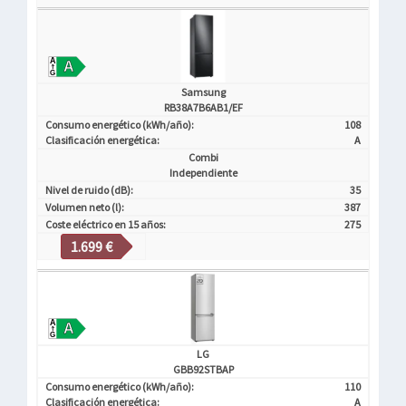
Samsung
RB38A7B6AB1/EF
Consumo energético (kWh/año):
108
Clasificación energética:
A
Combi
Independiente
Nivel de ruido (dB):
35
Volumen neto (l):
387
Coste eléctrico en 15 años:
275
1.699 €
LG
GBB92STBAP
Consumo energético (kWh/año):
110
Clasificación energética:
A