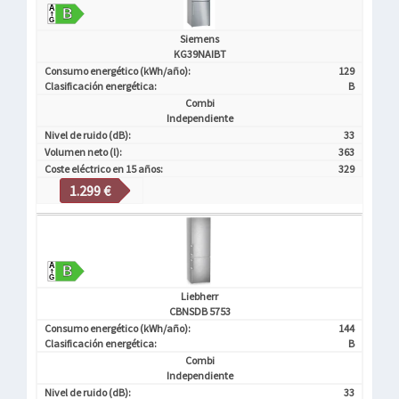
Siemens
KG39NAIBT
Consumo energético (kWh/año):
129
Clasificación energética:
B
Combi
Independiente
Nivel de ruido (dB):
33
Volumen neto (l):
363
Coste eléctrico en 15 años:
329
1.299 €
Liebherr
CBNSDB 5753
Consumo energético (kWh/año):
144
Clasificación energética:
B
Combi
Independiente
Nivel de ruido (dB):
33