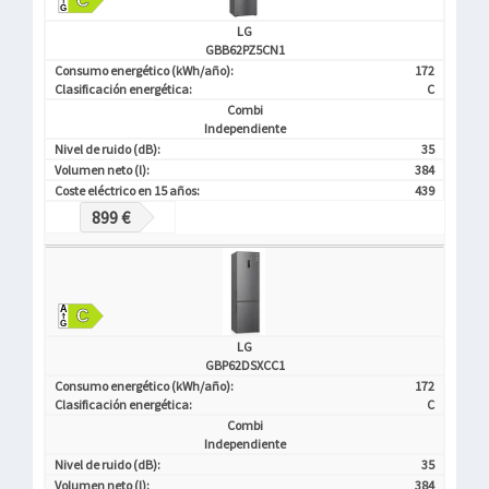
LG
GBB62PZ5CN1
Consumo energético (kWh/año):
172
Clasificación energética:
C
Combi
Independiente
Nivel de ruido (dB):
35
Volumen neto (l):
384
Coste eléctrico en 15 años:
439
899 €
LG
GBP62DSXCC1
Consumo energético (kWh/año):
172
Clasificación energética:
C
Combi
Independiente
Nivel de ruido (dB):
35
Volumen neto (l):
384