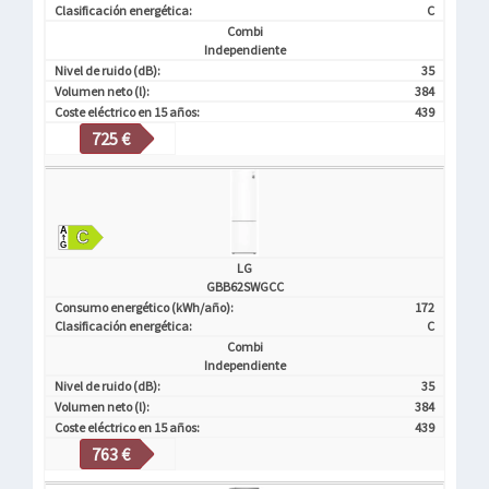
Clasificación energética:
C
Combi
Independiente
Nivel de ruido (dB):
35
Volumen neto (l):
384
Coste eléctrico en 15 años:
439
725 €
LG
GBB62SWGCC
Consumo energético (kWh/año):
172
Clasificación energética:
C
Combi
Independiente
Nivel de ruido (dB):
35
Volumen neto (l):
384
Coste eléctrico en 15 años:
439
763 €