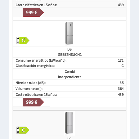
Coste eléctrico en 15 años:
439
999 €
LG
GBB72NSUCN1
Consumo energético (kWh/año):
172
Clasificación energética:
C
Combi
Independiente
Nivel de ruido (dB):
35
Volumen neto (l):
384
Coste eléctrico en 15 años:
439
999 €
LG