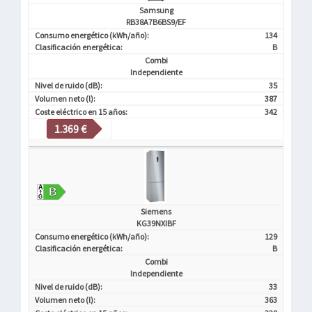
Samsung
RB38A7B6BS9/EF
Consumo energético (kWh/año):
134
Clasificación energética:
B
Combi
Independiente
Nivel de ruido (dB):
35
Volumen neto (l):
387
Coste eléctrico en 15 años:
342
1.369 €
Siemens
KG39NXIBF
Consumo energético (kWh/año):
129
Clasificación energética:
B
Combi
Independiente
Nivel de ruido (dB):
33
Volumen neto (l):
363