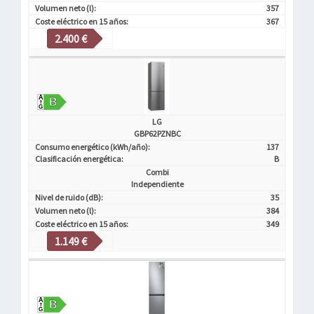
Volumen neto (l):
357
Coste eléctrico en 15 años:
367
2.400 €
LG
GBP62PZNBC
Consumo energético (kWh/año):
137
Clasificación energética:
B
Combi
Independiente
Nivel de ruido (dB):
35
Volumen neto (l):
384
Coste eléctrico en 15 años:
349
1.149 €