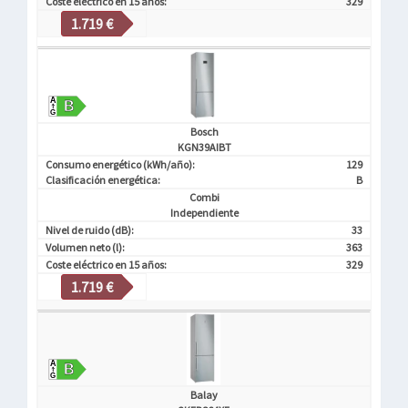
Coste eléctrico en 15 años:
329
1.719 €
Bosch
KGN39AIBT
Consumo energético (kWh/año):
129
Clasificación energética:
B
Combi
Independiente
Nivel de ruido (dB):
33
Volumen neto (l):
363
Coste eléctrico en 15 años:
329
1.719 €
Balay