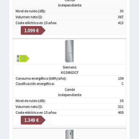
Independiente
Nivel de ruido (dB):
33
Volumen neto (l):
367
Coste eléctrico en 15 años:
413
1.099 €
Siemens
KG36N2ICF
Consumo energético (kWh/año):
159
Clasificación energética:
C
Combi
Independiente
Nivel de ruido (dB):
35
Volumen neto (l):
321
Coste eléctrico en 15 años:
405
1.349 €