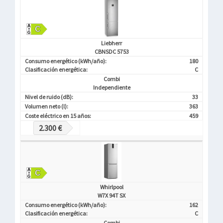
Liebherr
CBNSDC 5753
Consumo energético (kWh/año):
180
Clasificación energética:
C
Combi
Independiente
Nivel de ruido (dB):
33
Volumen neto (l):
363
Coste eléctrico en 15 años:
459
2.300 €
Whirlpool
W7X 94T SX
Consumo energético (kWh/año):
162
Clasificación energética:
C
Combi