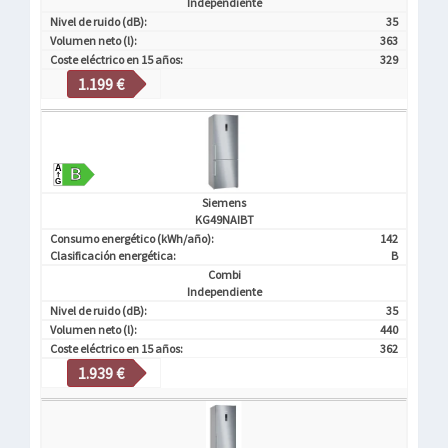
Independiente
Nivel de ruido (dB):
35
Volumen neto (l):
363
Coste eléctrico en 15 años:
329
1.199 €
Siemens
KG49NAIBT
Consumo energético (kWh/año):
142
Clasificación energética:
B
Combi
Independiente
Nivel de ruido (dB):
35
Volumen neto (l):
440
Coste eléctrico en 15 años:
362
1.939 €