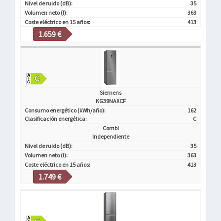
Nivel de ruido (dB):
35
Volumen neto (l):
363
Coste eléctrico en 15 años:
413
1.659 €
Siemens
KG39NAXCF
Consumo energético (kWh/año):
162
Clasificación energética:
C
Combi
Independiente
Nivel de ruido (dB):
35
Volumen neto (l):
363
Coste eléctrico en 15 años:
413
1.749 €