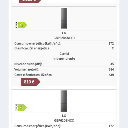
LG
GBP62DSNCC1
Consumo energético (kWh/año):
172
Clasificación energética:
C
Combi
Independiente
Nivel de ruido (dB):
35
Volumen neto (l):
384
Coste eléctrico en 15 años:
439
810 €
LG
GBP62DSNCC
Consumo energético (kWh/año):
172