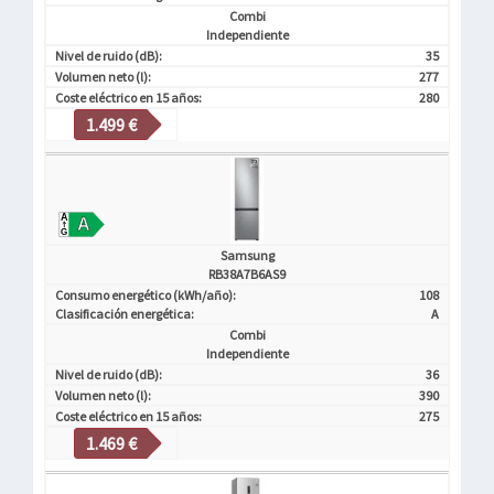
Combi
Independiente
Nivel de ruido (dB):
35
Volumen neto (l):
277
Coste eléctrico en 15 años:
280
1.499 €
Samsung
RB38A7B6AS9
Consumo energético (kWh/año):
108
Clasificación energética:
A
Combi
Independiente
Nivel de ruido (dB):
36
Volumen neto (l):
390
Coste eléctrico en 15 años:
275
1.469 €