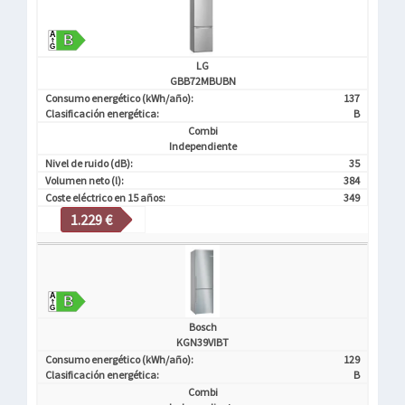
LG
GBB72MBUBN
Consumo energético (kWh/año):
137
Clasificación energética:
B
Combi
Independiente
Nivel de ruido (dB):
35
Volumen neto (l):
384
Coste eléctrico en 15 años:
349
1.229 €
Bosch
KGN39VIBT
Consumo energético (kWh/año):
129
Clasificación energética:
B
Combi