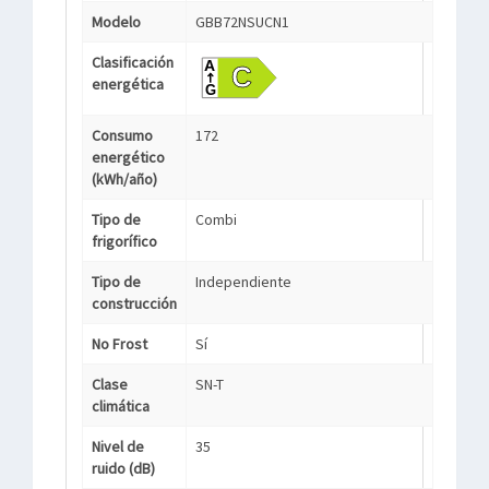
Modelo
GBB72NSUCN1
Clasificación
energética
Consumo
172
energético
(kWh/año)
Tipo de
Combi
frigorífico
Tipo de
Independiente
construcción
No Frost
Sí
Clase
SN-T
climática
Nivel de
35
ruido (dB)