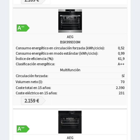
AEG
BSK999330M
Consumo energético en circulación forzada (kWh/ciclo):
0,52
Consumo energético en modo estándar (kWh/ciclo):
0,99
Índice de eficiencia (%):
61,9
Clasificación energética:
A++
Multifunción
Circulación forzada:
Sí
Volumen neto (l):
70
Coste total en 15 años:
2.390
Coste eléctrico en 15 años:
231
2.159 €
AEG