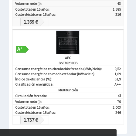
Volumen neto (l):
43
Coste total en 15 años:
1.585
Coste eléctrico en 15 años:
216
1.369 €
AEG
BSE782380B
Consumo energético en circulación forzada (kWh/ciclo):
0,52
Consumo energético en modo estándar (kWh/ciclo):
1,09
Índice de eficiencia (%):
61,9
Clasificación energética:
A++
Multifunción
Circulación forzada:
Sí
Volumen neto (l):
70
Coste total en 15 años:
2.003
Coste eléctrico en 15 años:
246
1.757 €