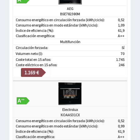
AEG
BSE782380M
Consumo energético en circulación forzada (kWh/ciclo):
0,52
Consumo energético en modo estándar (kWh/ciclo):
1,09
Índice de eficiencia (%):
61,9
Clasificación energética:
A++
Multifunción
Circulación forzada:
Sí
Volumen neto (l):
70
Coste total en 15 años:
1.745
Coste eléctrico en 15 años:
246
1.169 €
Electrolux
KOAAS31CX
Consumo energético en circulación forzada (kWh/ciclo):
0,52
Consumo energético en modo estándar (kWh/ciclo):
0,99
Índice de eficiencia (%):
61,9
Clasificación energética:
A++