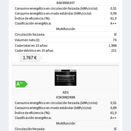
BSK999330T
Consumo energético en circulación forzada (kWh/ciclo):
0,52
Consumo energético en modo estándar (kWh/ciclo):
0,99
Índice de eficiencia (%):
61,9
Clasificación energética:
A++
Multifunción
Circulación forzada:
Sí
Volumen neto (l):
70
Coste total en 15 años:
1.998
Coste eléctrico en 15 años:
231
1.767 €
AEG
KSK998290M
Consumo energético en circulación forzada (kWh/ciclo):
0,52
Consumo energético en modo estándar (kWh/ciclo):
0,89
Índice de eficiencia (%):
61,9
Clasificación energética:
A++
Multifunción
Circulación forzada:
Sí