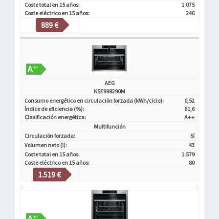
Coste total en 15 años:
1.075
Coste eléctrico en 15 años:
246
889 €
AEG
KSE998290M
Consumo energético en circulación forzada (kWh/ciclo):
0,52
Índice de eficiencia (%):
61,6
Clasificación energética:
A++
Multifunción
Circulación forzada:
Sí
Volumen neto (l):
43
Coste total en 15 años:
1.579
Coste eléctrico en 15 años:
80
1.519 €