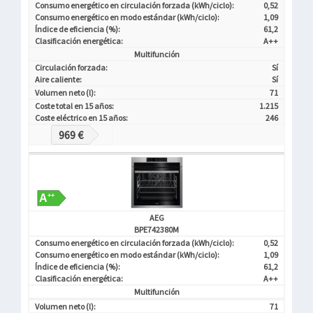
Consumo energético en circulación forzada (kWh/ciclo):
0,52
Consumo energético en modo estándar (kWh/ciclo):
1,09
Índice de eficiencia (%):
61,2
Clasificación energética:
A++
Multifunción
Circulación forzada:
Sí
Aire caliente:
Sí
Volumen neto (l):
71
Coste total en 15 años:
1.215
Coste eléctrico en 15 años:
246
969 €
AEG
BPE742380M
Consumo energético en circulación forzada (kWh/ciclo):
0,52
Consumo energético en modo estándar (kWh/ciclo):
1,09
Índice de eficiencia (%):
61,2
Clasificación energética:
A++
Multifunción
Volumen neto (l):
71