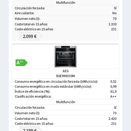
Multifunción
Circulación forzada:
Sí
Aire caliente:
No
Volumen neto (l):
70
Coste total en 15 años:
2.330
Coste eléctrico en 15 años:
231
2.099 €
AEG
BSE999330M
Consumo energético en circulación forzada (kWh/ciclo):
0,52
Consumo energético en modo estándar (kWh/ciclo):
0,99
Índice de eficiencia (%):
61,9
Clasificación energética:
A++
Multifunción
Circulación forzada:
Sí
Volumen neto (l):
70
Coste total en 15 años:
2.420
Coste eléctrico en 15 años:
231
2.189 €