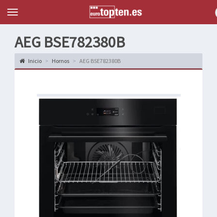
Topten
Menu
AEG BSE782380B
Inicio
Hornos
AEG BSE782380B