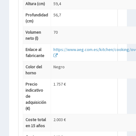
Altura (cm)
59,4
Profundidad
56,7
(cm)
Volumen
70
neto (l)
Enlace al
https://www.aeg.com.es/kitchen/cooking/ov
fabricante
Color del
Negro
horno
Precio
1.757 €
indicativo
de
adquisición
(€)
Coste total
2.003 €
en 15 años