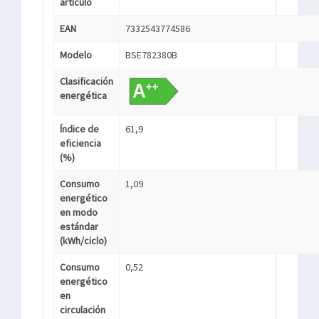
artículo
EAN
7332543774586
Modelo
BSE782380B
Clasificación
energética
Índice de
61,9
eficiencia
(%)
Consumo
1,09
energético
en modo
estándar
(kWh/ciclo)
Consumo
0,52
energético
en
circulación