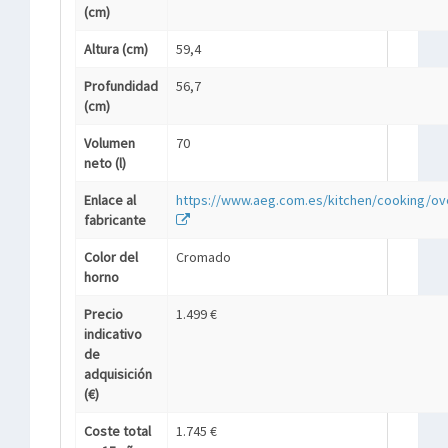
(cm)
Altura (cm)
59,4
Profundidad
56,7
(cm)
Volumen
70
neto (l)
Enlace al
https://www.aeg.com.es/kitchen/cooking/o
fabricante
Color del
Cromado
horno
Precio
1.499 €
indicativo
de
adquisición
(€)
Coste total
1.745 €