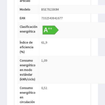
artículo
Modelo
BSE782380M
EAN
7332543841677
Clasificación
energética
Índice de
61,9
eficiencia
(%)
Consumo
1,09
energético
en modo
estándar
(kWh/ciclo)
Consumo
0,52
energético
en
circulación