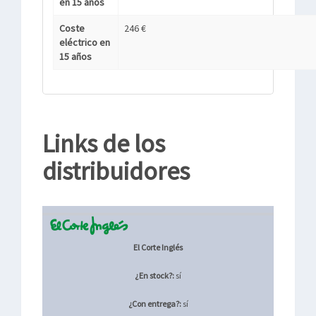
en 15 años
Coste
246 €
eléctrico en
15 años
Links de los
distribuidores
El Corte Inglés
¿En stock?:
sí
¿Con entrega?:
sí