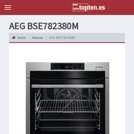
Topten
Menu
AEG BSE782380M
Inicio
Hornos
AEG BSE782380M