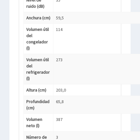
Nivel de
35
ruido (dB)
Anchura (cm)
59,5
Volumen útil
114
del
congelador
(l)
Volumen útil
273
del
refrigerador
(l)
Altura (cm)
203,0
Profundidad
65,8
(cm)
Volumen
387
neto (l)
Número de
3