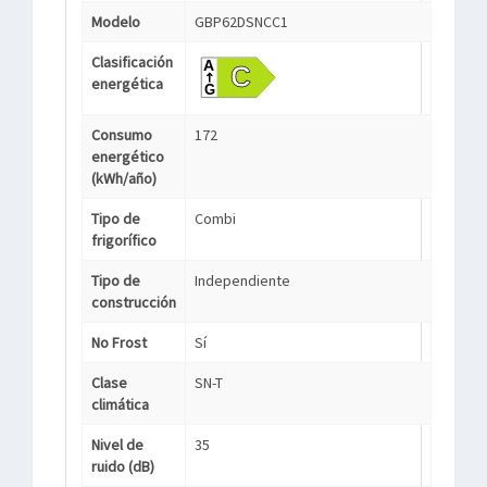
Modelo
GBP62DSNCC1
Clasificación
energética
Consumo
172
energético
(kWh/año)
Tipo de
Combi
frigorífico
Tipo de
Independiente
construcción
No Frost
Sí
Clase
SN-T
climática
Nivel de
35
ruido (dB)