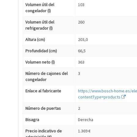
Volumen útil del
103
congelador (l)
Volumen útil del
260
refrigerador (l)
Altura (cm)
203,0
Profundidad (cm)
66,5
Volumen neto (l)
363
Número de cajones del
3
congelador
Enlace al fabricante
https://www.bosch-home.es/ele
contentType=products
Número de puertas
2
Bisagra
Derecha
Precio indicativo de
1.369 €