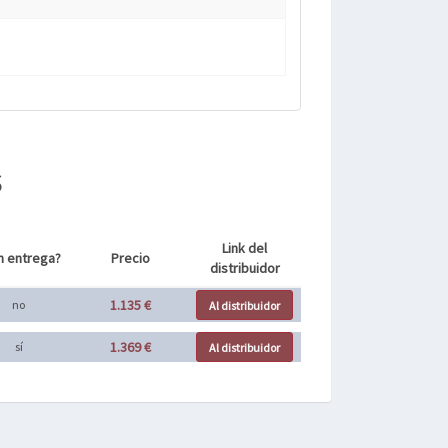
s
Link del
n entrega?
Precio
distribuidor
1.135 €
no
Al distribuidor
1.369 €
sí
Al distribuidor