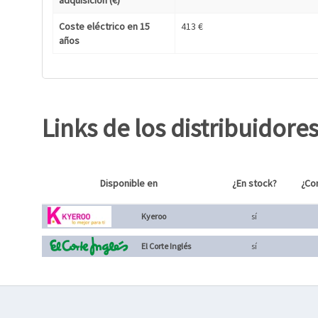
adquisición (€)
Coste eléctrico en 15
413 €
años
Links de los distribuidore
Disponible en
¿En stock?
¿Co
Kyeroo
sí
El Corte Inglés
sí