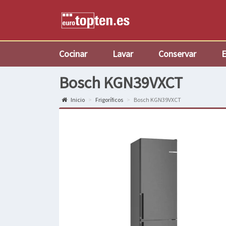
Cocinar
Lavar
Conservar
E
Bosch KGN39VXCT
Inicio
Frigoríficos
Bosch KGN39VXCT