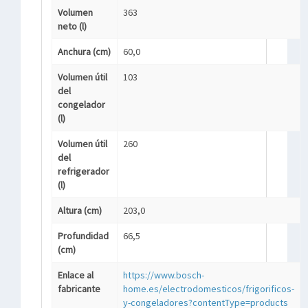
Volumen
363
neto (l)
Anchura (cm)
60,0
Volumen útil
103
del
congelador
(l)
Volumen útil
260
del
refrigerador
(l)
Altura (cm)
203,0
Profundidad
66,5
(cm)
Enlace al
https://www.bosch-
fabricante
home.es/electrodomesticos/frigorificos-
y-congeladores?contentType=products