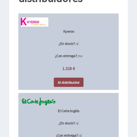
Kyeroo
¿En stock?:
sí
¿Con entrega?:
no
1.328 €
Al distribuidor
El Corte Inglés
¿En stock?:
sí
¿Con entrega?:
sí