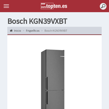
Topten
Menu
Bosch KGN39VXBT
Inicio
Frigoríficos
Bosch KGN39VXBT