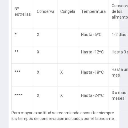
Conserv
Nº
Conserva
Congela
Temperatura
de los
estrellas
aliment
*
X
Hasta -6ºC
1-2 días
**
X
Hasta -12ºC
Hasta 3 
Hasta u
***
X
X
Hasta -18ºC
mes
3 o más
****
X
X
Hasta -24ºC
meses
Para mayor exactitud se recomienda consultar siempre
los tiempos de conservación indicados por el fabricante.