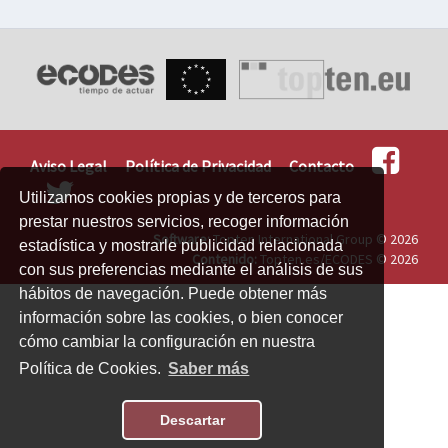
Aviso Legal
Política de Privacidad
Contacto
Utilizamos cookies propias y de terceros para
prestar nuestros servicios, recoger información
Software:
Topten International Group © 2026
estadística y mostrarle publicidad relacionada
Contenido:
Topten.es/ECODES © 2026
con sus preferencias mediante el análisis de sus
hábitos de navegación. Puede obtener más
información sobre las cookies, o bien conocer
cómo cambiar la configuración en nuestra
Política de Cookies.
Saber más
Descartar