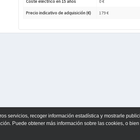
Coste eléctrico en 15 años
0 €
Precio indicativo de adquisición (€)
179 €
ros servicios, recoger información estadística y mostrarle publi
ación. Puede obtener más información sobre las cookies, o bie