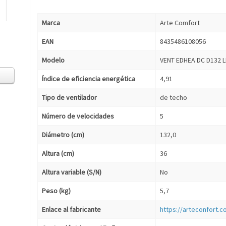
Marca
Arte Comfort
EAN
8435486108056
Modelo
VENT EDHEA DC D132 
Índice de eficiencia energética
4,91
Tipo de ventilador
de techo
Número de velocidades
5
Diámetro (cm)
132,0
Altura (cm)
36
Altura variable (S/N)
No
Peso (kg)
5,7
Enlace al fabricante
https://arteconfort.