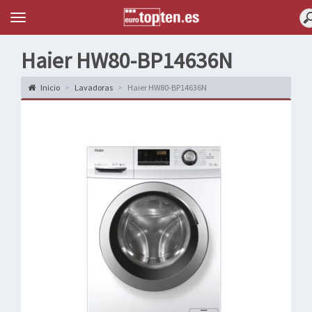
Topten
Menu
Haier HW80-BP14636N
Inicio
Lavadoras
Haier HW80-BP14636N