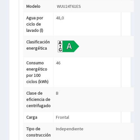
Modelo
WUU24T61ES
Agua por
48,0
ciclo de
lavado (l)
Clasificación
energética
Consumo
46
energético
por 100
ciclos (kWh)
Clase de
B
eficiencia de
centrifugado
Carga
Frontal
Tipo de
Independiente
construcción