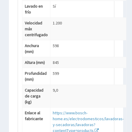
Lavado en
Sí
frío
Velocidad
1.200
máx
centrifugado
Anchura
598
(mm)
Altura (mm)
845
Profundidad
599
(mm)
Capacidad
9,0
de carga
(kg)
Enlace al
https://www.bosch-
fabricante
home.es/electrodomesticos/lavadoras-
y-secadoras/lavadoras?
contentType=products