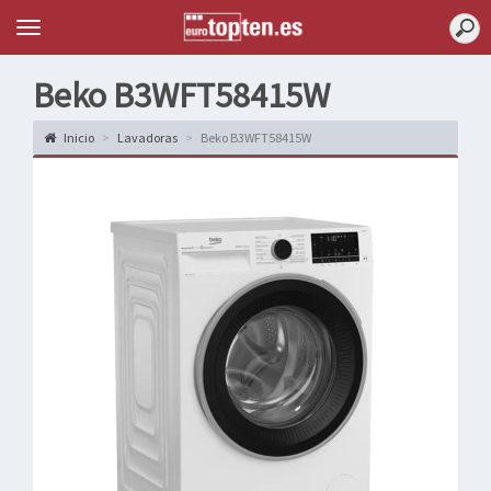
Topten
Menu
Beko B3WFT58415W
Inicio
Lavadoras
Beko B3WFT58415W