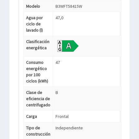
Modelo
B3WFT58415W
Agua por
47,0
ciclo de
lavado (l)
Clasificación
energética
Consumo
47
energético
por 100
ciclos (kWh)
Clase de
B
eficiencia de
centrifugado
Carga
Frontal
Tipo de
Independiente
construcción