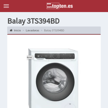
Topten
Menu
Balay 3TS394BD
Inicio
Lavadoras
Balay 3TS394BD