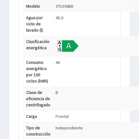
Modelo
3TS394BD
Agua por
48,0
ciclo de
lavado (l)
Clasificación
energética
Consumo
46
energético
por 100
ciclos (kWh)
Clase de
B
eficiencia de
centrifugado
Carga
Frontal
Tipo de
Independiente
construcción