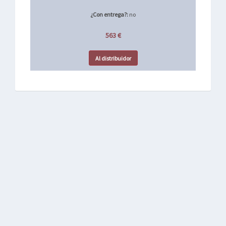
¿Con entrega?:
no
563 €
Al distribuidor