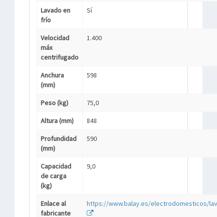
Lavado en
Sí
frío
Velocidad
1.400
máx
centrifugado
Anchura
598
(mm)
Peso (kg)
75,0
Altura (mm)
848
Profundidad
590
(mm)
Capacidad
9,0
de carga
(kg)
Enlace al
https://www.balay.es/electrodomesticos/la
fabricante