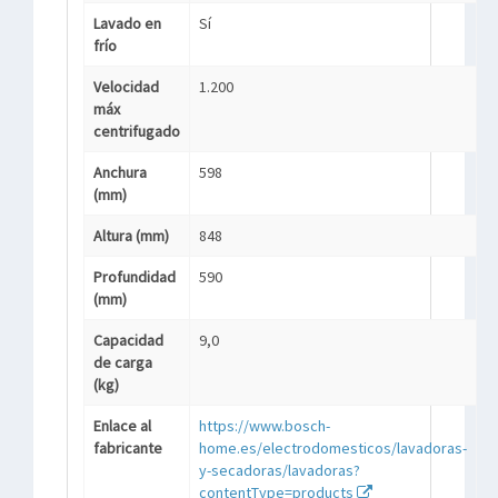
Lavado en
Sí
frío
Velocidad
1.200
máx
centrifugado
Anchura
598
(mm)
Altura (mm)
848
Profundidad
590
(mm)
Capacidad
9,0
de carga
(kg)
Enlace al
https://www.bosch-
fabricante
home.es/electrodomesticos/lavadoras-
y-secadoras/lavadoras?
contentType=products