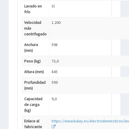
Lavado en
Sí
frío
Velocidad
1.200
máx
centrifugado
Anchura
598
(mm)
Peso (kg)
73,0
Altura (mm)
845
Profundidad
599
(mm)
Capacidad
9,0
de carga
(kg)
Enlace al
https://www.balay.es/electrodomesticos/la
fabricante