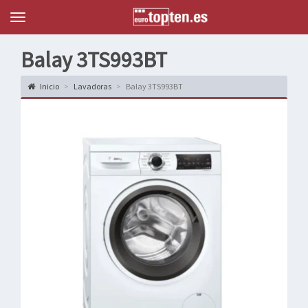
Topten
Menu
Balay 3TS993BT
Inicio
Lavadoras
Balay 3TS993BT