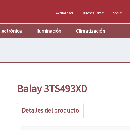
Actualidad
Quienes Somos
Socios
lectrónica
Iluminación
Climatización
Balay 3TS493XD
Detalles del producto