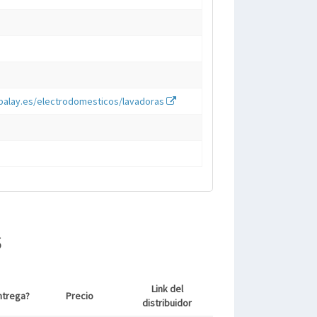
balay.es/electrodomesticos/lavadoras
s
Link del
ntrega?
Precio
distribuidor