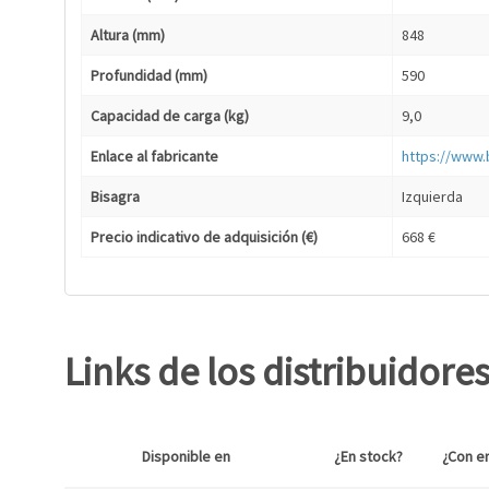
Altura (mm)
848
Profundidad (mm)
590
Capacidad de carga (kg)
9,0
Enlace al fabricante
https://www.
Bisagra
Izquierda
Precio indicativo de adquisición (€)
668 €
Links de los distribuidore
Disponible en
¿En stock?
¿Con e