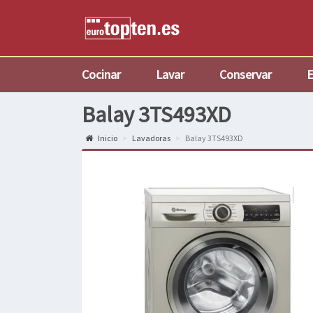
Cocinar
Lavar
Conservar
E
Balay 3TS493XD
Inicio
Lavadoras
Balay 3TS493XD