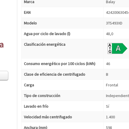
Marca
Balay
EAN
42420063045
Modelo
3TS493XD
Agua por ciclo de lavado (l)
48,0
ca
Clasificación energética
Consumo energético por 100 ciclos (kWh)
46
Clase de eficiencia de centrifugado
B
Carga
Frontal
Tipo de construcción
Independien
Lavado en frío
Sí
Velocidad máx centrifugado
1.400
Anchura (mm)
598