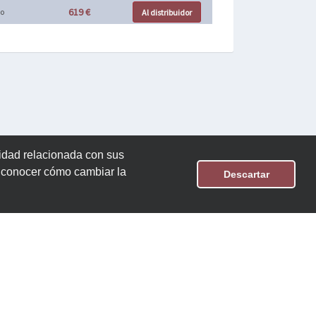
619 €
o
Al distribuidor
cidad relacionada con sus
n conocer cómo cambiar la
Descartar