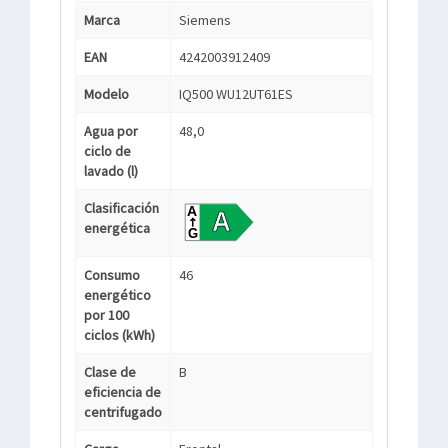
Marca
Siemens
EAN
4242003912409
Modelo
IQ500 WU12UT61ES
Agua por
48,0
ciclo de
lavado (l)
Clasificación
energética
Consumo
46
energético
por 100
ciclos (kWh)
Clase de
B
eficiencia de
centrifugado