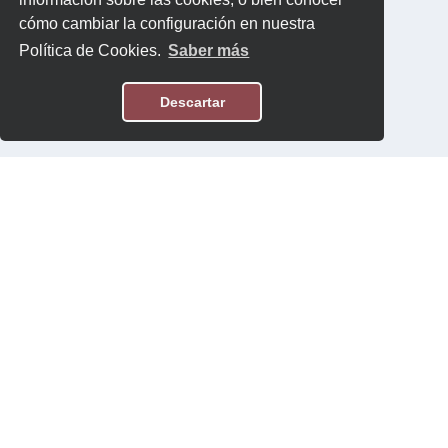
cómo cambiar la configuración en nuestra
Política de Cookies.
Saber más
Descartar
Aviso Legal
Política de Privacidad
Contacto
Software:
Topten International Group © 2026
Contenido:
Topten.es/ECODES © 2026