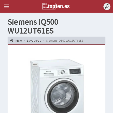
Topten
Menu
Siemens IQ500
WU12UT61ES
Inicio
Lavadoras
Siemens IQ500 WU12UT61ES