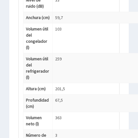
Nivel de
33
ruido (dB)
Anchura (cm)
59,7
Volumen útil
103
del
congelador
(l)
Volumen útil
259
del
refrigerador
(l)
Altura (cm)
201,5
Profundidad
67,5
(cm)
Volumen
363
neto (l)
Número de
3