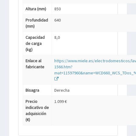
Altura (mm)
850
Profundidad
640
(mm)
Capacidad
8,0
de carga
(kg)
Enlace al
https://www.miele.es/electrodomesticos/la
fabricante
1566.htm?
mat=11597960&name=WCD660_WCS_TDos_
Bisagra
Derecha
Precio
1.099 €
indicativo de
adquisición
(€)