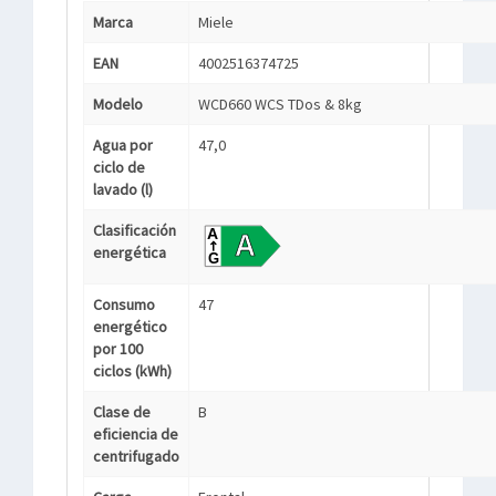
Marca
Miele
EAN
4002516374725
Modelo
WCD660 WCS TDos & 8kg
Agua por
47,0
ciclo de
lavado (l)
Clasificación
energética
Consumo
47
energético
por 100
ciclos (kWh)
Clase de
B
eficiencia de
centrifugado