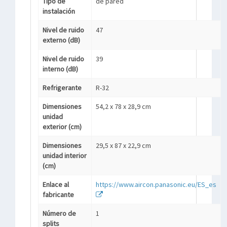
Tipo de
de pared
instalación
Nivel de ruido
47
externo (dB)
Nivel de ruido
39
interno (dB)
Refrigerante
R-32
Dimensiones
54,2 x 78 x 28,9 cm
unidad
exterior (cm)
Dimensiones
29,5 x 87 x 22,9 cm
unidad interior
(cm)
Enlace al
https://www.aircon.panasonic.eu/ES_es
fabricante
Número de
1
splits