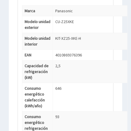
Marca
Panasonic
Modelo unidad
CU-Z25XKE
exterior
Modelo unidad
KIT-XZ25-XKE-H
interior
EAN
4010869376396
Capacidad de
2,5
refrigeración
(kW)
Consumo
646
energético
calefacción
(kWh/año)
Consumo
93
energético
refrigeración