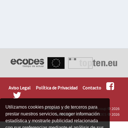
Aviso Legal
Política de Privacidad
Contacto
Utilizamos cookies propias y de terceros para
Software:
Topten International Group © 2026
prestar nuestros servicios, recoger información
Contenido:
Topten.es/ECODES © 2026
estadística y mostrarle publicidad relacionada
con sus preferencias mediante el análisis de sus