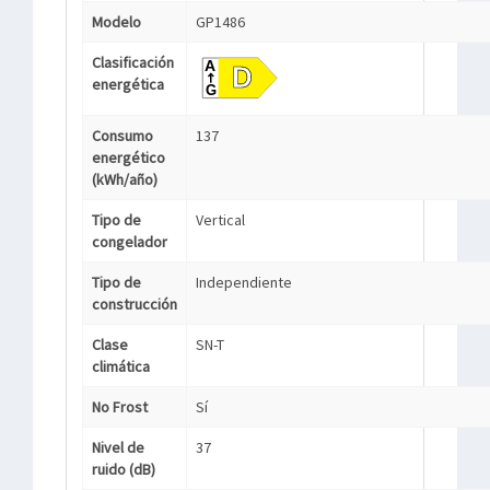
Modelo
GP1486
Clasificación
energética
Consumo
137
energético
(kWh/año)
Tipo de
Vertical
congelador
Tipo de
Independiente
construcción
Clase
SN-T
climática
No Frost
Sí
Nivel de
37
ruido (dB)