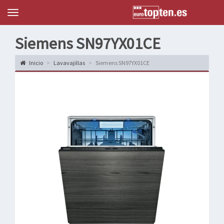
Topten
Menu
Siemens SN97YX01CE
Inicio
Lavavajillas
Siemens SN97YX01CE