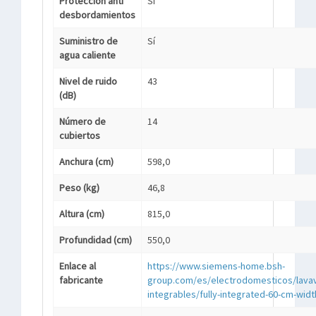
Protección anti
Sí
desbordamientos
Suministro de
Sí
agua caliente
Nivel de ruido
43
(dB)
Número de
14
cubiertos
Anchura (cm)
598,0
Peso (kg)
46,8
Altura (cm)
815,0
Profundidad (cm)
550,0
Enlace al
https://www.siemens-home.bsh-
fabricante
group.com/es/electrodomesticos/lavava
integrables/fully-integrated-60-cm-wi