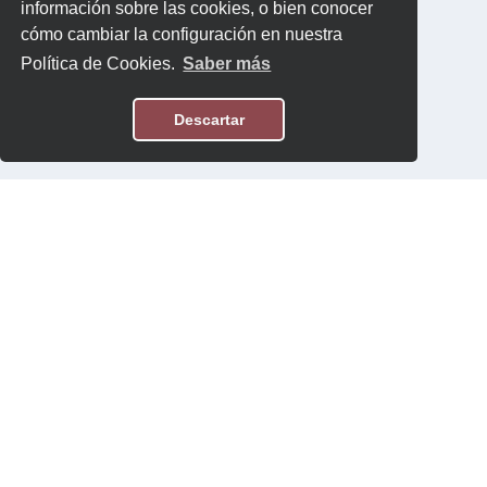
información sobre las cookies, o bien conocer
cómo cambiar la configuración en nuestra
Política de Cookies.
Saber más
Descartar
Aviso Legal
Política de Privacidad
Contacto
Software:
Topten International Group © 2026