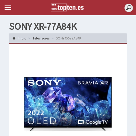
Topten
Menu
SONY XR-77A84K
Inicio
Televisores
SONY XR-77A84K