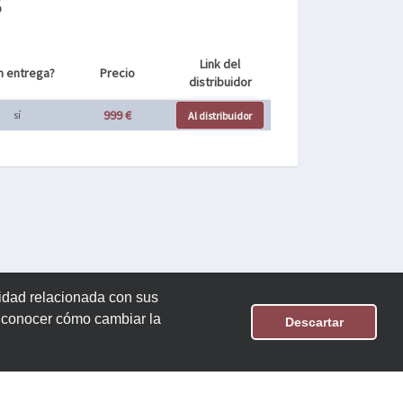
s
Link del
n entrega?
Precio
distribuidor
999 €
sí
Al distribuidor
cidad relacionada con sus
n conocer cómo cambiar la
Descartar