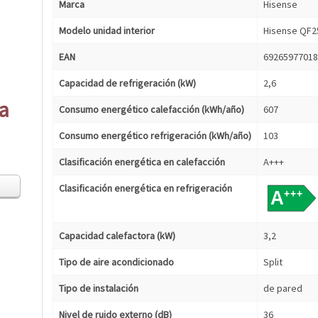
Marca
Hisense
Modelo unidad interior
Hisense QF
EAN
69265977018
Capacidad de refrigeración (kW)
2,6
ca
Consumo energético calefacción (kWh/año)
607
Consumo energético refrigeración (kWh/año)
103
Clasificación energética en calefacción
A+++
Clasificación energética en refrigeración
Capacidad calefactora (kW)
3,2
Tipo de aire acondicionado
Split
Tipo de instalación
de pared
Nivel de ruido externo (dB)
36