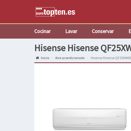
Cocinar
Lavar
Conservar
E
Hisense Hisense QF25XW
Inicio
Aire acondicionado
Hisense Hisense QF25XW00 