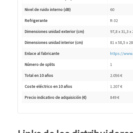
Nivel de ruido interno (dB)
60
Refrigerante
R-32
Dimensiones unidad exterior (cm)
97,8 x 31,3 x
Dimensiones unidad interior (cm)
81 x 58,5 x 2
Enlace al fabricante
https://www
Número de splits
1
Total en 10 años
2.056 €
Coste eléctrico en 10 años
1.207 €
Precio indicativo de adquisición (€)
849 €