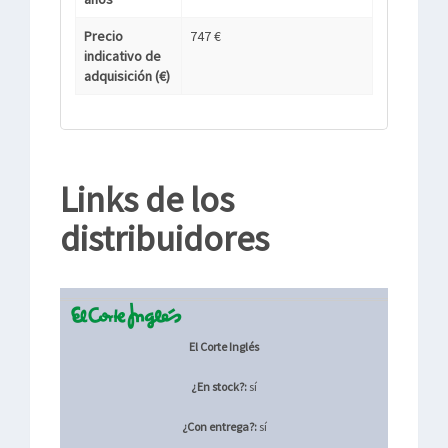
Precio
747 €
indicativo de
adquisición (€)
Links de los
distribuidores
El Corte Inglés
¿En stock?:
sí
¿Con entrega?:
sí