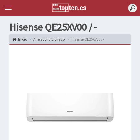
Topten
Menu
Hisense QE25XV00 / -
Inicio
Aire acondicionado
Hisense QE25XV00 / -