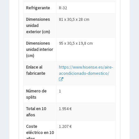
Refrigerante
R-32
Dimensiones
81 x 30,5 x 28 cm
unidad
exterior (cm)
Dimensiones
95 x 30,5 x 19,8 cm
unidad interior
(cm)
Enlace al
https://www.hisense.es/aire-
fabricante
acondicionado-domestico/
Número de
1
splits
Total en 10
1.954 €
años
Coste
1.207 €
eléctrico en 10
años