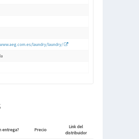
/www.aeg.com.es/laundry/laundry/
da
s
Link del
n entrega?
Precio
distribuidor