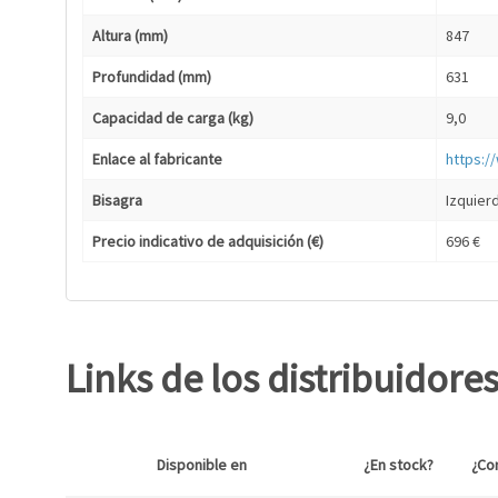
Altura (mm)
847
Profundidad (mm)
631
Capacidad de carga (kg)
9,0
Enlace al fabricante
https:/
Bisagra
Izquier
Precio indicativo de adquisición (€)
696 €
Links de los distribuidore
Disponible en
¿En stock?
¿Co