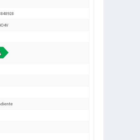
3848928
4O4V
ndiente