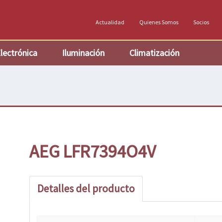
Actualidad
Quienes Somos
Socios
lectrónica
Iluminación
Climatización
AEG LFR7394O4V
Detalles del producto