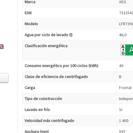
Marca
AEG
EAN
733254
Modelo
LFR739
Agua por ciclo de lavado (l)
46,0
ca
Clasificación energética
Consumo energético por 100 ciclos (kWh)
49
Clase de eficiencia de centrifugado
B
Carga
Frontal
Tipo de construcción
Indepe
Lavado en frío
Sí
Velocidad máx centrifugado
1.400
Anchura (mm)
597