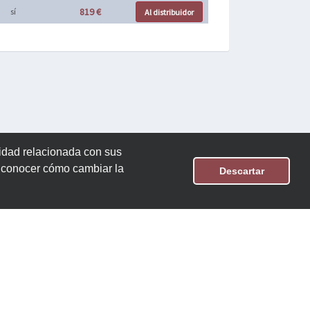
819 €
sí
Al distribuidor
cidad relacionada con sus
n conocer cómo cambiar la
Descartar