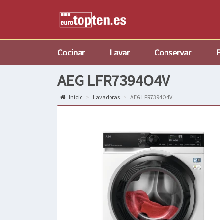
Cocinar
Lavar
Conservar
E
AEG LFR7394O4V
Inicio
Lavadoras
AEG LFR7394O4V