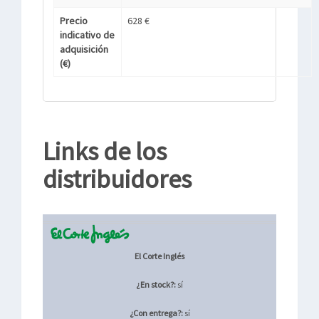
Precio
628 €
indicativo de
adquisición
(€)
Links de los
distribuidores
El Corte Inglés
¿En stock?:
sí
¿Con entrega?:
sí