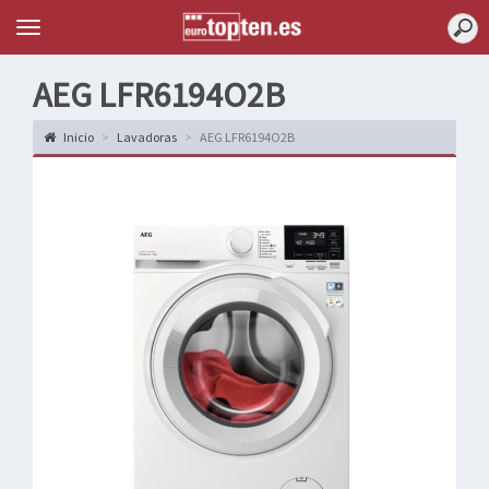
Topten
Menu
AEG LFR6194O2B
Inicio
Lavadoras
AEG LFR6194O2B