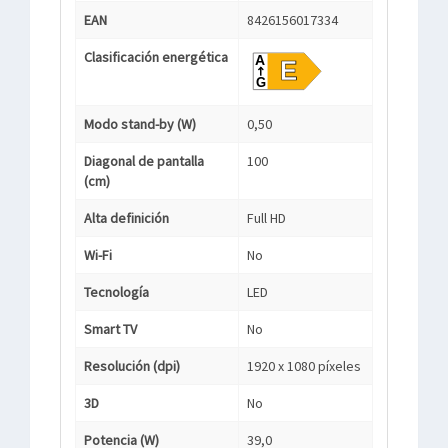
EAN
8426156017334
Clasificación energética
Modo stand-by (W)
0,50
Diagonal de pantalla
100
(cm)
Alta definición
Full HD
Wi-Fi
No
Tecnología
LED
Smart TV
No
Resolución (dpi)
1920 x 1080 píxeles
3D
No
Potencia (W)
39,0