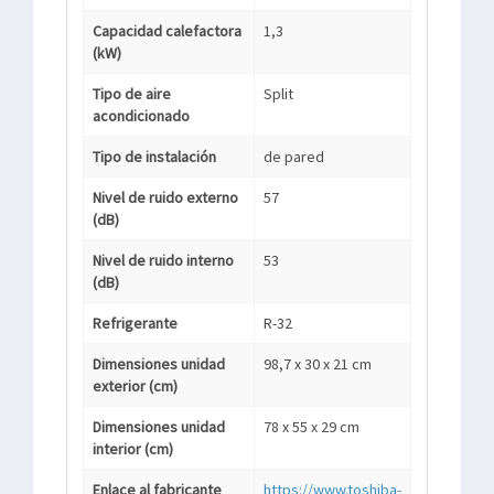
Capacidad calefactora
1,3
(kW)
Tipo de aire
Split
acondicionado
Tipo de instalación
de pared
Nivel de ruido externo
57
(dB)
Nivel de ruido interno
53
(dB)
Refrigerante
R-32
Dimensiones unidad
98,7 x 30 x 21 cm
exterior (cm)
Dimensiones unidad
78 x 55 x 29 cm
interior (cm)
Enlace al fabricante
https://www.toshiba-