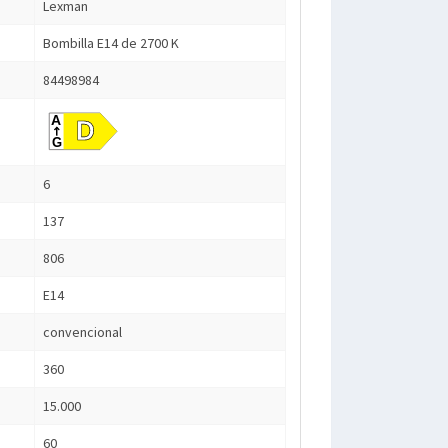
Lexman
Bombilla E14 de 2700 K
84498984
6
137
806
E14
convencional
360
15.000
60