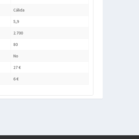
Cálida
5,9
2.700
80
No
27 €
6 €