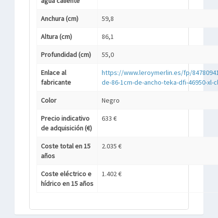
agua caliente
Anchura (cm)
59,8
Altura (cm)
86,1
Profundidad (cm)
55,0
Enlace al
https://www.leroymerlin.es/fp/84780941/
fabricante
de-86-1cm-de-ancho-teka-dfi-46950-xl-c
Color
Negro
Precio indicativo
633 €
de adquisición (€)
Coste total en 15
2.035 €
años
Coste eléctrico e
1.402 €
hídrico en 15 años