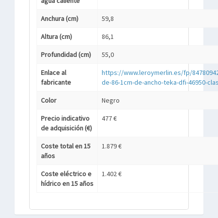
agua caliente
Anchura (cm)
59,8
Altura (cm)
86,1
Profundidad (cm)
55,0
Enlace al
https://www.leroymerlin.es/fp/84780942/
fabricante
de-86-1cm-de-ancho-teka-dfi-46950-cla
Color
Negro
Precio indicativo
477 €
de adquisición (€)
Coste total en 15
1.879 €
años
Coste eléctrico e
1.402 €
hídrico en 15 años