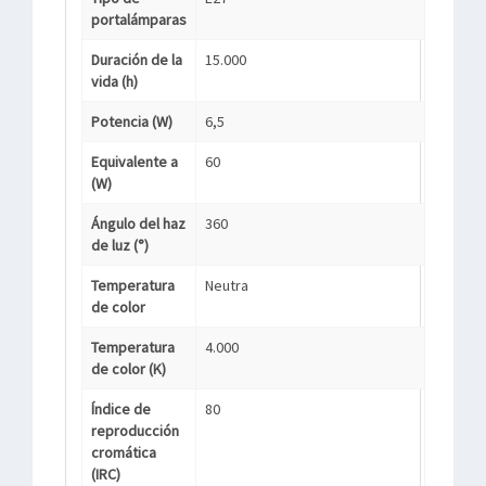
portalámparas
Duración de la
15.000
vida (h)
Potencia (W)
6,5
Equivalente a
60
(W)
Ángulo del haz
360
de luz (°)
Temperatura
Neutra
de color
Temperatura
4.000
de color (K)
Índice de
80
reproducción
cromática
(IRC)