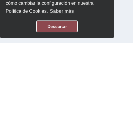
cómo cambiar la configuración en nuestra
Política de Cookies.
Saber más
Descartar
Aviso Legal
Política de Privacidad
Contacto
Software:
Topten International Group © 2026
Contenido:
Topten.es/ECODES © 2026