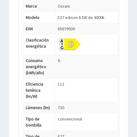
Marca
Osram
Modelo
E27 edison 6.5W de 4000k
EAN
85679930
Clasificación
energética
Consumo
6
energético
(kWh/año)
Eficiencia
112
lumínica
(lm/W)
Lúmenes (lm)
730
Tipo de
convencional
bombilla
Tipo de
E27