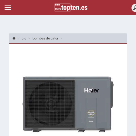
Topten
Menu
Inicio
Bombas de calor