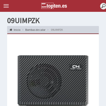
Topten
Menu
09UIMPZK
Inicio
Bombas de calor
09UIMPZK