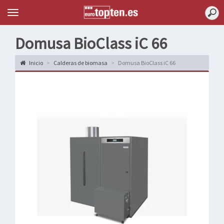
Topten
Menu
Domusa BioClass iC 66
Inicio
Calderas de biomasa
Domusa BioClass iC 66