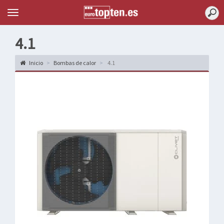
Topten
Menu
4.1
Inicio
Bombas de calor
4.1