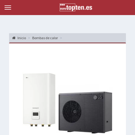
Topten
Menu
Inicio
Bombas de calor