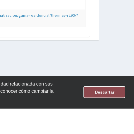
matizacion/gama-residencial/thermav-r290/?
cidad relacionada con sus
n conocer cómo cambiar la
Descartar