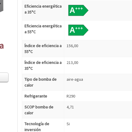
Eficiencia energética
a 35°C
Eficiencia energética
a 55°C
ca
Índice de eficiencia a
156,00
55°C
Índice de eficiencia a
213,00
35°C
Tipo de bomba de
aire-agua
calor
Refrigerante
R290
SCOP bomba de
4,71
calor
Tecnología de
Si
inversión