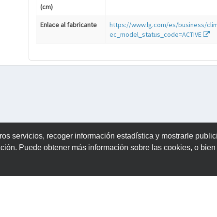
(cm)
Enlace al fabricante
https://www.lg.com/es/business/cli
ec_model_status_code=ACTIVE
ros servicios, recoger información estadística y mostrarle publi
ación. Puede obtener más información sobre las cookies, o bie