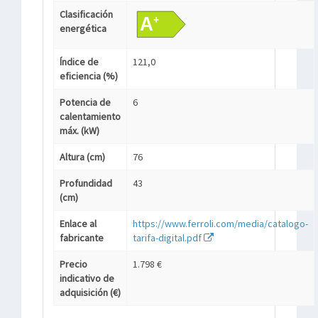
Clasificación
energética
Índice de
121,0
eficiencia (%)
Potencia de
6
calentamiento
máx. (kW)
Altura (cm)
76
Profundidad
43
(cm)
Enlace al
https://www.ferroli.com/media/catalogo-
fabricante
tarifa-digital.pdf
Precio
1.798 €
indicativo de
adquisición (€)