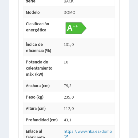
serie
BACK
Modelo
DOMO
Clasificación
energética
Índice de
131,0
eficiencia (%)
Potencia de
10
calentamiento
máx. (kW)
Anchura (cm)
79,3
Peso (kg)
235,0
Altura (cm)
112,0
Profundidad (cm)
43,1
Enlace al
https://www.rika.es/domo
fabricante