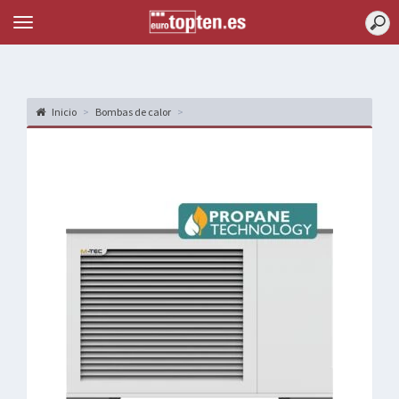
Topten
Menu
Inicio
Bombas de calor