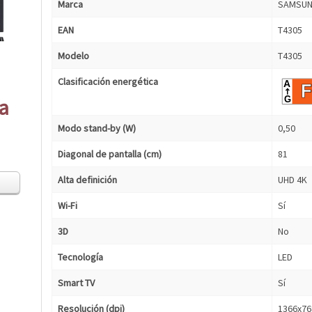
Marca
SAMSU
EAN
T4305
Modelo
T4305
Clasificación energética
ca
Modo stand-by (W)
0,50
Diagonal de pantalla (cm)
81
Alta definición
UHD 4K
Wi-Fi
Sí
3D
No
Tecnología
LED
Smart TV
Sí
Resolución (dpi)
1366x76