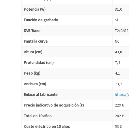
Potencia (W)
31,0
Función de grabado
Sí
DVB Tuner
T2/C/S2
Pantalla curva
No
Altura (cm)
43,8
Profundidad (cm)
7,4
Peso (kg)
4,1
Anchura (cm)
73,7
Enlace al fabricante
https:/
Precio indicativo de adquisición (€)
229 €
Total en 10 años
282 €
Coste eléctrico en 10 años
53 €